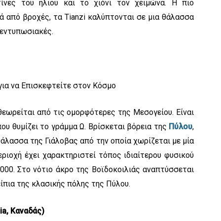
ίνες του ήλιου και το χιόνι τον χειμώνα. Η πιο
ά από βροχές, τα Tianzi καλύπτονται σε μια θάλασσα
 εντυπωσιακές.
θεωρείται από τις ομορφότερες της Μεσογείου. Είναι
ου θυμίζει το γράμμα Ω. Βρίσκεται βόρεια της
Πύλου
,
οθάλασσα της Γιάλοβας από την οποία χωρίζεται με μία
ριοχή έχει χαρακτηριστεί τόπος ιδιαίτερου φυσικού
2000. Στο νότιο άκρο της Βοϊδοκοιλιάς αναπτύσσεται
ίπια της κλασικής πόλης της Πύλου.
bia, Καναδάς)