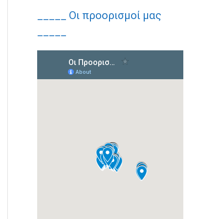
_____ Οι προορισμοί μας
_____