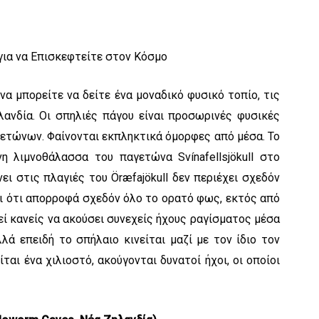
α μπορείτε να δείτε ένα μοναδικό φυσικό τοπίο, τις
ανδία. Οι σπηλιές πάγου είναι προσωρινές φυσικές
ετώνων. Φαίνονται εκπληκτικά όμορφες από μέσα. Το
η λιμνοθάλασσα του παγετώνα Svínafellsjökull στο
νει στις πλαγιές του Öræfajökull δεν περιέχει σχεδόν
ει ότι απορροφά σχεδόν όλο το ορατό φως, εκτός από
εί κανείς να ακούσει συνεχείς ήχους ραγίσματος μέσα
λλά επειδή το σπήλαιο κινείται μαζί με τον ίδιο τον
αι ένα χιλιοστό, ακούγονται δυνατοί ήχοι, οι οποίοι