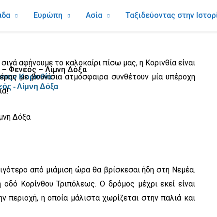
άδα
Ευρώπη
Ασία
Ταξιδεύοντας στην Ιστορ
 σιγά αφήνουμε το καλοκαίρι πίσω μας, η Κορινθία είναι
 – Φενεός – Λίμνη Δόξα
αέρας με βουνίσια ατμόσφαιρα συνθέτουν μία υπέροχη
στην Κορινθία:
εός - Λίμνη Δόξα
ια!
ιγότερο από μιάμιση ώρα θα βρίσκεσαι ήδη στη Νεμέα.
 οδό Κορίνθου Τριπόλεως. Ο δρόμος μέχρι εκεί είναι
ν περιοχή, η οποία μάλιστα χωρίζεται στην παλιά και