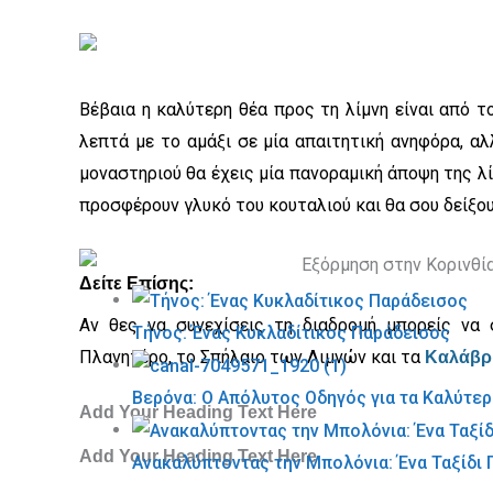
Βέβαια η καλύτερη θέα προς τη λίμνη είναι από το
λεπτά με το αμάξι σε μία απαιτητική ανηφόρα, αλ
μοναστηριού θα έχεις μία πανοραμική άποψη της λί
προσφέρουν γλυκό του κουταλιού και θα σου δείξο
Δείτε Επίσης:​
Αν θες να συνεχίσεις τη διαδρομή μπορείς να
Τήνος: Ένας Κυκλαδίτικος Παράδεισος
Πλανητέρο, το Σπήλαιο των Λιμνών και τα
Καλάβρ
Βερόνα: Ο Απόλυτος Οδηγός για τα Καλύτερ
Add Your Heading Text Here
Add Your Heading Text Here
Ανακαλύπτοντας την Μπολόνια: Ένα Ταξίδι 