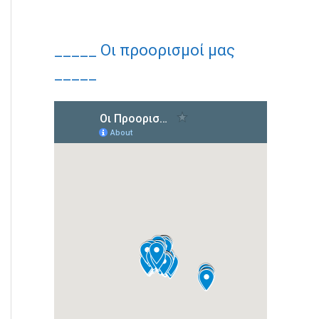
_____ Οι προορισμοί μας
_____