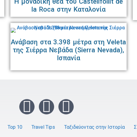
Η μοναδική θέα του Castellfollit de
la Roca στην Καταλονία
Ανάβαση στα 3.398 μέτρα στη Veleta
της Σιέρρα Νεβάδα (Sierra Nevada),
Ισπανία
I
F
Y
n
a
o
Top 10
Travel Tips
Ταξιδεύοντας στην Ιστορία
Σ