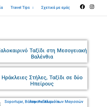
Facebook
Instag
ία
Travel Tips
Σχετικά με εμάς
αλοκαιρινό Ταξίδι στη Μεσογειακή
Βαλένθια
Ηράκλειες Στήλες, Ταξίδι σε δύο
Ηπείρους