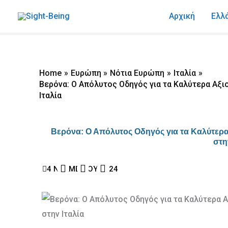
Skip
Αρχική
Ελλ
to
content
Home
Ευρώπη
Νότια Ευρώπη
Ιταλία
Βερόνα: Ο Απόλυτος Οδηγός για τα Καλύτερα Αξιο
Ιταλία
Βερόνα: Ο Απόλυτος Οδηγός για τα Καλύτερα 
στη
F
I
Y
a
n
o
4 ΝΟΕΜΒΡΙΟΥ 2024
c
s
u
e
t
t
b
a
u
o
g
b
o
r
e