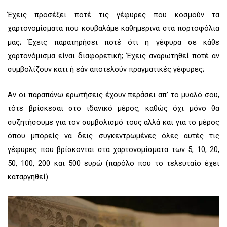
a
n
o
c
s
u
Έχεις προσέξει ποτέ τις γέφυρες που κοσμούν τα
e
t
t
b
a
u
χαρτονομίσματα που κουβαλάμε καθημερινά στα πορτοφόλια
o
g
b
μας; Έχεις παρατηρήσει ποτέ ότι η γέφυρα σε κάθε
o
r
e
k
a
χαρτονόμισμα είναι διαφορετική; Έχεις αναρωτηθεί ποτέ αν
m
συμβολίζουν κάτι ή εάν αποτελούν πραγματικές γέφυρες;
Αν οι παραπάνω ερωτήσεις έχουν περάσει απ’ το μυαλό σου,
τότε βρίσκεσαι στο ιδανικό μέρος, καθώς όχι μόνο θα
συζητήσουμε για τον συμβολισμό τους αλλά και για το μέρος
όπου μπορείς να δεις συγκεντρωμένες όλες αυτές τις
γέφυρες που βρίσκονται στα χαρτονομίσματα των 5, 10, 20,
50, 100, 200 και 500 ευρώ (παρόλο που το τελευταίο έχει
καταργηθεί).