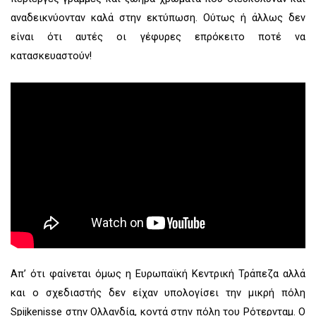
αναδεικνύονταν καλά στην εκτύπωση. Ούτως ή άλλως δεν
είναι ότι αυτές οι γέφυρες επρόκειτο ποτέ να
κατασκευαστούν!
Απ’ ότι φαίνεται όμως η Ευρωπαϊκή Κεντρική Τράπεζα αλλά
και ο σχεδιαστής δεν είχαν υπολογίσει την μικρή πόλη
Spijkenisse στην Ολλανδία, κοντά στην πόλη του Ρότερνταμ. Ο