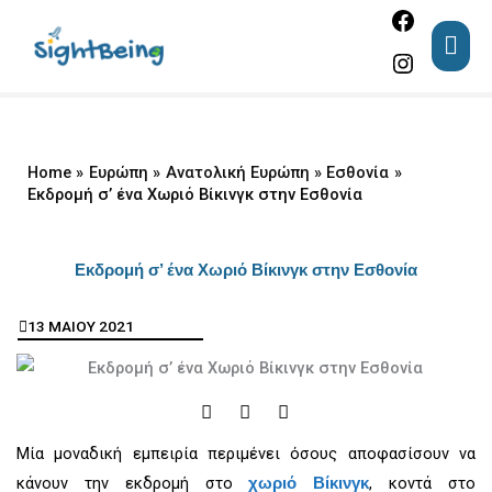
Facebook
Instagram
Skip
MAI
to
ME
content
Home
Ευρώπη
Ανατολική Ευρώπη
Εσθονία
Εκδρομή σ’ ένα Χωριό Βίκινγκ στην Εσθονία
Εκδρομή σ’ ένα Χωριό Βίκινγκ στην Εσθονία
13 ΜΑΙΟΥ 2021
F
I
Y
a
n
o
c
s
u
Μία μοναδική εμπειρία περιμένει όσους αποφασίσουν να
e
t
t
b
a
u
κάνουν την εκδρομή στο
, κοντά στο
χωριό Βίκινγκ