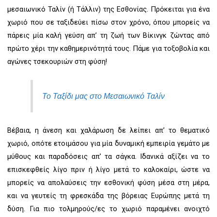
o
g
b
μεσαιωνικό Ταλίν (ή Τάλλιν) της Εσθονίας. Πρόκειται για ένα
o
r
e
k
a
χωριό που σε ταξιδεύει πίσω στον χρόνο, όπου μπορείς να
m
πάρεις μία καλή γεύση απ’ τη ζωή των Βίκινγκ ζώντας από
πρώτο χέρι την καθημερινότητά τους. Πάμε για τοξοβολία και
αγώνες τσεκουριών στη φύση!
Το Ταξίδι μας στο Μεσαιωνικό Ταλίν
Βέβαια, η άνεση και χαλάρωση δε λείπει απ’ το θεματικό
χωριό, οπότε ετοιμάσου για μία δυναμική εμπειρία γεμάτο με
μύθους και παραδόσεις απ’ τα σάγκα. Ιδανικά αξίζει να το
επισκεφθείς λίγο πριν ή λίγο μετά το καλοκαίρι, ώστε να
μπορείς να απολαύσεις την εσθονική φύση μέσα στη μέρα,
και να γευτείς τη φρεσκάδα της βόρειας Ευρώπης μετά τη
δύση. Για πιο τολμηρούς/ες το χωριό παραμένει ανοιχτό