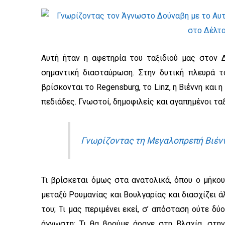
Αυτή ήταν η αφετηρία του ταξιδιού μας στον 
σημαντική διασταύρωση. Στην δυτική πλευρά 
βρίσκονται το Regensburg, το Linz, η Βιέννη και η
πεδιάδες. Γνωστοί, δημοφιλείς και αγαπημένοι τα
Γνωρίζοντας τη Μεγαλοπρεπή Βιένν
Τι βρίσκεται όμως στα ανατολικά, όπου ο μήκο
μεταξύ Ρουμανίας και Βουλγαρίας και διασχίζει ά
του; Τι μας περιμένει εκεί, σ’ απόσταση ούτε δ
άγνωστη; Τι θα βρούμε άραγε στη Βλαχία, στην