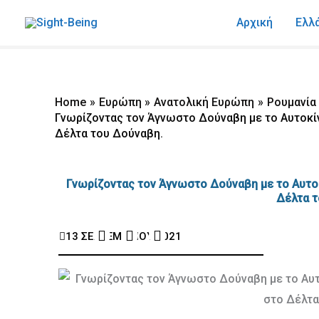
Skip
Αρχική
Ελλ
to
content
Home
Ευρώπη
Ανατολική Ευρώπη
Ρουμανία
Γνωρίζοντας τον Άγνωστο Δούναβη με το Αυτοκίνη
Δέλτα του Δούναβη.
Γνωρίζοντας τον Άγνωστο Δούναβη με το Αυτοκί
Δέλτα 
F
I
Y
a
n
o
13 ΣΕΠΤΕΜΒΡΙΟΥ 2021
c
s
u
e
t
t
b
a
u
o
g
b
o
r
e