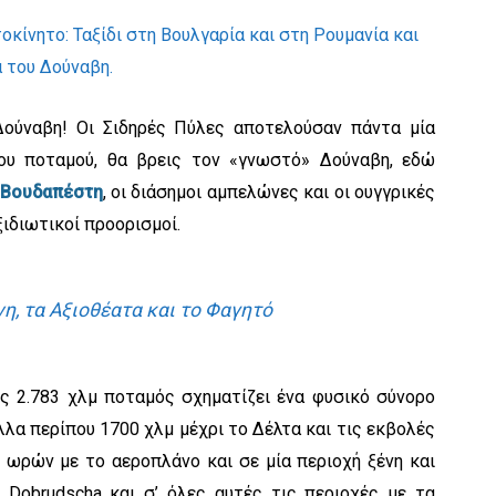
Δούναβη! Οι Σιδηρές Πύλες αποτελούσαν πάντα μία
του ποταμού, θα βρεις τον «γνωστό» Δούναβη, εδώ
Βουδαπέστη
, οι διάσημοι αμπελώνες και οι ουγγρικές
ξιδιωτικοί προορισμοί.
η, τα Αξιοθέατα και το Φαγητό
υς 2.783 χλμ ποταμός σχηματίζει ένα φυσικό σύνορο
λλα περίπου 1700 χλμ μέχρι το Δέλτα και τις εκβολές
ύο ωρών με το αεροπλάνο και σε μία περιοχή ξένη και
 Dobrudscha και σ’ όλες αυτές τις περιοχές με τα