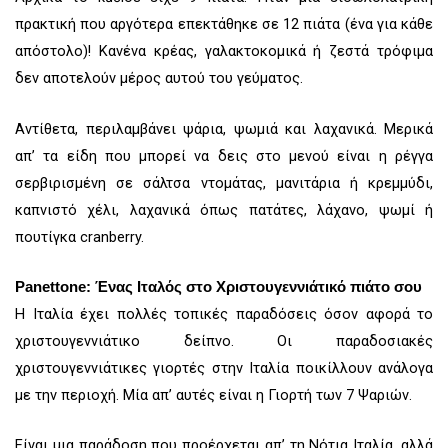
πρακτική που αργότερα επεκτάθηκε σε 12 πιάτα (ένα για κάθε
απόστολο)! Κανένα κρέας, γαλακτοκομικά ή ζεστά τρόφιμα
δεν αποτελούν μέρος αυτού του γεύματος.
Αντίθετα, περιλαμβάνει ψάρια, ψωμιά και λαχανικά. Μερικά
απ’ τα είδη που μπορεί να δεις στο μενού είναι η ρέγγα
σερβιρισμένη σε σάλτσα ντομάτας, μανιτάρια ή κρεμμύδι,
καπνιστό χέλι, λαχανικά όπως πατάτες, λάχανο, ψωμί ή
πουτίγκα cranberry.
Panettone: Ένας Ιταλός στο Χριστουγεννιάτικό πιάτο σου
Η Ιταλία έχει πολλές τοπικές παραδόσεις όσον αφορά το
χριστουγεννιάτικο δείπνο. Οι παραδοσιακές
χριστουγεννιάτικες γιορτές στην Ιταλία ποικίλλουν ανάλογα
με την περιοχή. Μία απ’ αυτές είναι η Γιορτή των 7 Ψαριών.
Είναι μια παράδοση που προέρχεται απ’ τη Νότια Ιταλία, αλλά