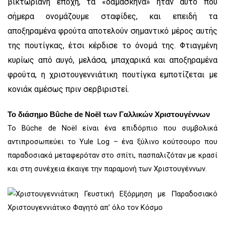
βικτωριανή εποχή, τα «δαμάσκηνα» ήταν αυτό που
σήμερα ονομάζουμε σταφίδες, και επειδή τα
αποξηραμένα φρούτα αποτελούν σημαντικό μέρος αυτής
της πουτίγκας, έτσι κέρδισε το όνομά της. Φτιαγμένη
κυρίως από αυγό, μελάσα, μπαχαρικά και αποξηραμένα
φρούτα, η χριστουγεννιάτικη πουτίγκα εμποτίζεται με
κονιάκ αμέσως πριν σερβιριστεί.
Το διάσημο Bûche de Noël των Γαλλικών Χριστουγέννων
Το Bûche de Noël είναι ένα επιδόρπιο που συμβολικά
αντιπροσωπεύει το Yule Log – ένα ξύλινο κούτσουρο που
παραδοσιακά μεταφερόταν στο σπίτι, πασπαλιζόταν με κρασί
και στη συνέχεια έκαιγε την παραμονή των Χριστουγέννων.