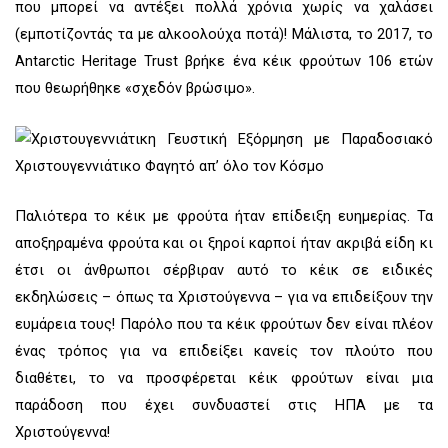
που μπορεί να αντέξει πολλά χρόνια χωρίς να χαλάσει
(εμποτίζοντάς τα με αλκοολούχα ποτά)! Μάλιστα, το 2017, το
Antarctic Heritage Trust βρήκε ένα κέικ φρούτων 106 ετών
που θεωρήθηκε «σχεδόν βρώσιμο».
Παλιότερα το κέικ με φρούτα ήταν επίδειξη ευημερίας. Τα
αποξηραμένα φρούτα και οι ξηροί καρποί ήταν ακριβά είδη κι
έτσι οι άνθρωποι σέρβιραν αυτό το κέικ σε ειδικές
εκδηλώσεις – όπως τα Χριστούγεννα – για να επιδείξουν την
ευμάρεια τους! Παρόλο που τα κέικ φρούτων δεν είναι πλέον
ένας τρόπος για να επιδείξει κανείς τον πλούτο που
διαθέτει, το να προσφέρεται κέικ φρούτων είναι μια
παράδοση που έχει συνδυαστεί στις ΗΠΑ με τα
Χριστούγεννα!