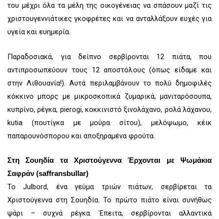
του μέχρι όλα τα μέλη της οικογένειας να σπάσουν μαζί τις
χριστουγεννιάτικες γκοφρέτες και να ανταλλάξουν ευχές για
υγεία και ευημερία.
Παραδοσιακά, για δείπνο σερβίρονται 12 πιάτα, που
αντιπροσωπεύουν τους 12 αποστόλους (όπως είδαμε και
στην Λιθουανία!). Αυτά περιλαμβάνουν το πολύ δημοφιλές
κόκκινο μπορς με μικροσκοπικά ζυμαρικά, μανιταρόσουπα,
κυπρίνο, ρέγκα, pierogi, κοκκινιστό ξινολάχανο, ρολά λάχανου,
kutia (πουτίγκα με μούρα σίτου), μελόψωμο, κέικ
παπαρουνόσπορου και αποξηραμένα φρούτα.
Στη Σουηδία τα Χριστούγεννα Έρχονται με Ψωμάκια
Σαφράν (saffransbullar)
Το Julbord, ένα γεύμα τριών πιάτων, σερβίρεται τα
Χριστούγεννα στη Σουηδία. Το πρώτο πιάτο είναι συνήθως
ψάρι – συχνά ρέγκα. Έπειτα, σερβίρονται αλλαντικά