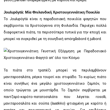
Joulupöytä: Μία Φινλανδική Χριστουγεννιάτικη Ποικιλία
Το Joulupöytä είναι η παραδοσιακή ποικιλία φαγητών που
σερβίρονται τα Χριστούγεννα στη Φινλανδία. Περιέχει πολλά
διαφορετικά πιάτα, τα περισσότερα τυπικά για την εποχή και
μπορεί να συγκριθεί με τη σουηδική smörgåsbord ή julbord.
Τα πιάτα στο τραπέζι μπορεί να περιλαμβάνουν
μανιταροσαλάτα, ρέγκα τουρσί και στιφάδο. Το κυρίως πιάτο
είναι συνήθως ένα μεγάλο χριστουγεννιάτικο ζαμπόν, το
οποίο τρώγεται με μουστάρδα. Το ζαμπόν σερβίρεται με
παντζαρό-καρότο-πατατοσαλάτα που λέγεται rosolli,
μανιταροσαλάτα και σούπα (
) φτιαγμένη με καρότο ή
laatikko
πατάτα και περιστασιακά με συκώτι. Για επιδόρπιο