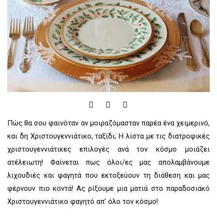
F
I
Y
a
n
o
c
s
u
Πώς θα σου φαινόταν αν μοιραζόμασταν παρέα ένα χειμερινό,
e
t
t
b
a
u
και δη Χριστουγεννιάτικο, ταξίδι; Η λίστα με τις διατροφικές
o
g
b
χριστουγεννιάτικες επιλογές ανά τον κόσμο μοιάζει
o
r
e
k
a
ατέλειωτη! Φαίνεται πως όλοι/ες μας απολαμβάνουμε
m
λιχουδιές και φαγητά που εκτοξεύουν τη διάθεση και μας
φέρνουν πιο κοντά! Ας ρίξουμε μια ματιά στο παραδοσιακό
Χριστουγεννιάτικο φαγητό απ’ όλο τον κόσμο!