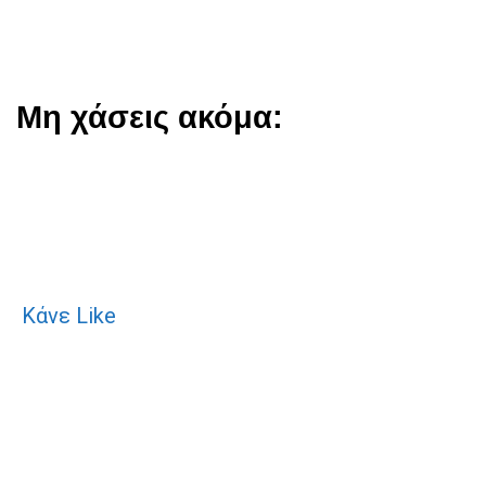
Μη χάσεις ακόμα:
Κάνε Like
S
e
a
r
c
h