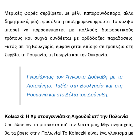
Μερικές φορές σερβίρεται με μέλι, παπαρουνόσπορο, άλλα
δημητριακά, ρύζι, φασόλια ή αποξηραμένα φρούτα. Το κόλιβο
μπορεί να παρασκευαστεί με πολλούς διαφορετικούς
τρόπους και συχνά συνδέεται με ορθόδοξες παραδόσεις.
Εκτός απ’ τη Βουλγαρία, εμφανίζεται επίσης σε τραπέζια στη
Σερβία, τη Ρουμανία, τη Γεωργία και την Ουκρανία.
Γνωρίζοντας τον Άγνωστο Δούναβη με το
Αυτοκίνητο: Ταξίδι στη Βουλγαρία και στη
Ρουμανία και στο Δέλτα του Δούναβη.
Kołaczki: Η Χριστουγεννιάτικη Λιχουδιά απ’ την Πολωνία
Σου έλειψαν τα μπισκότα απ’ την λίστα μας; Μην ανησυχείς,
θα τα βρεις στην Πολωνία! Το Kołaczki είναι ένα γλύκισμα με