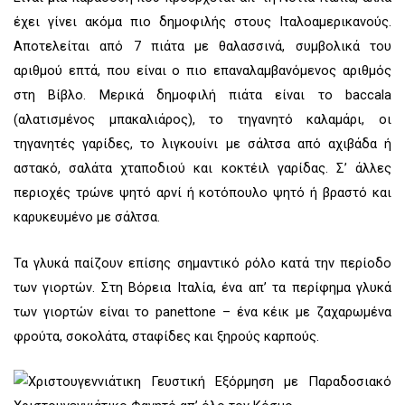
έχει γίνει ακόμα πιο δημοφιλής στους Ιταλοαμερικανούς.
Αποτελείται από 7 πιάτα με θαλασσινά, συμβολικά του
αριθμού επτά, που είναι ο πιο επαναλαμβανόμενος αριθμός
στη Βίβλο. Μερικά δημοφιλή πιάτα είναι το baccala
(αλατισμένος μπακαλιάρος), το τηγανητό καλαμάρι, οι
τηγανητές γαρίδες, το λιγκουίνι με σάλτσα από αχιβάδα ή
αστακό, σαλάτα χταποδιού και κοκτέιλ γαρίδας. Σ’ άλλες
περιοχές τρώνε ψητό αρνί ή κοτόπουλο ψητό ή βραστό και
καρυκευμένο με σάλτσα.
Τα γλυκά παίζουν επίσης σημαντικό ρόλο κατά την περίοδο
των γιορτών. Στη Βόρεια Ιταλία, ένα απ’ τα περίφημα γλυκά
των γιορτών είναι το panettone – ένα κέικ με ζαχαρωμένα
φρούτα, σοκολάτα, σταφίδες και ξηρούς καρπούς.